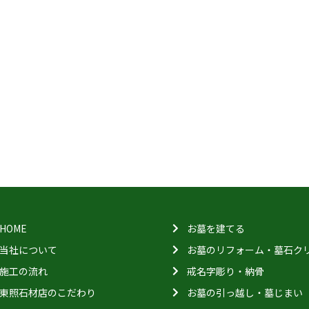
HOME
お墓を建てる
当社について
お墓のリフォーム・墓石ク
施工の流れ
戒名字彫り・納骨
東照石材店のこだわり
お墓の引っ越し・墓じまい